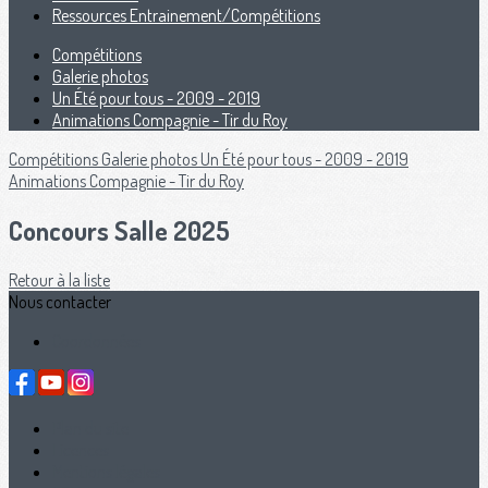
Ressources Entrainement/Compétitions
Compétitions
Galerie photos
Un Été pour tous - 2009 - 2019
Animations Compagnie - Tir du Roy
Compétitions
Galerie photos
Un Été pour tous - 2009 - 2019
Animations Compagnie - Tir du Roy
Concours Salle 2025
Retour à la liste
Nous contacter
Coordonnées
Plan du site
Licences
Mentions légales