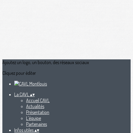
Ajoutez un logo, un bouton, des réseaux sociaux
Cliquez pour éditer
La CAVL
▴
▾
Accueil CAVL
Actualités
Présentation
L'équipe
Partenaires
Infos utiles
▴
▾