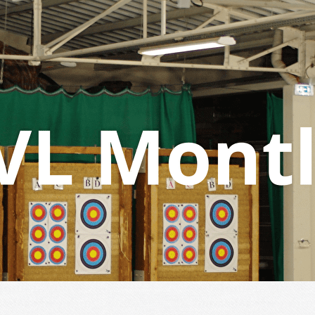
Menu
<
>
Compétitions
Galerie photos
Un Été pour tous - 2009 - 2019
Animations Compagnie - Tir du Roy
?>
Images de la page d'accueil
Cliquez pour éditer