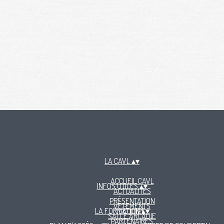
LA CAVL
▴
▾
ACCUEIL CAVL
INFOS UTILES
▴
▾
ACTUALITÉS
PRÉSENTATION
VÊTEMENTS
LA FORMATION
L'ÉQUIPE
▴
▾
SALLE ARCADIE
PARTENAIRES