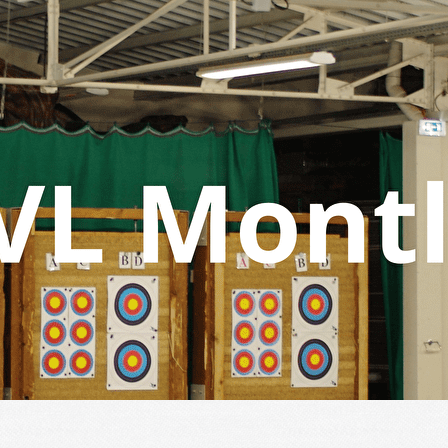
Menu
<
>
Compétitions
Galerie photos
Un Été pour tous - 2009 - 2019
Animations Compagnie - Tir du Roy
?>
Images de la page d'accueil
Cliquez pour éditer