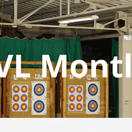
Menu
<
>
Compétitions
Galerie photos
Un Été pour tous - 2009 - 2019
Animations Compagnie - Tir du Roy
?>
Images de la page d'accueil
Cliquez pour éditer