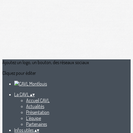
Ajoutez un logo, un bouton, des réseaux sociaux
Cliquez pour éditer
La CAVL
▴
▾
Accueil CAVL
Actualités
Présentation
L'équipe
Partenaires
Infos utiles
▴
▾