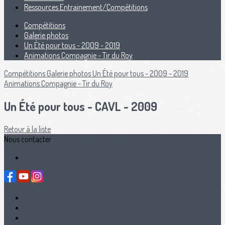
Ressources Entrainement/Compétitions
Compétitions
Galerie photos
Un Été pour tous - 2009 - 2019
Animations Compagnie - Tir du Roy
Compétitions
Galerie photos
Un Été pour tous - 2009 - 2019
Animations Compagnie - Tir du Roy
Un Été pour tous - CAVL - 2009
Retour à la liste
Nous contacter
Coordonnées
Plan du site
Licences
Mentions légales