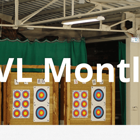
Exporter les lignes sélectionnées
Exporter toutes les colonnes
Exporter uniquement les colonnes affichées
Menu
<
>
Accueil CAVL
Actualités
Présentation
L'équipe
Partenaires
?>
Images de la page d'accueil
Cliquez pour éditer