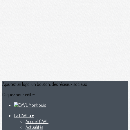
Ajoutez un logo, un bouton, des réseaux sociaux
Cliquez pour éditer
La CAVL
▴
▾
Accueil CAVL
Actualités